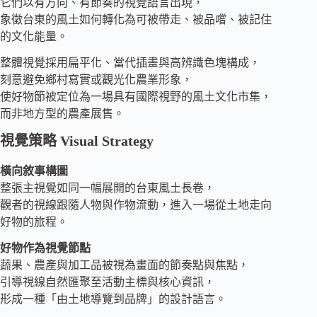
它們以有方向、有節奏的視覺語言出現，
象徵台東的風土如何轉化為可被帶走、被品嚐、被記住
的文化能量。
整體視覺採用扁平化、當代插畫與高辨識色塊構成，
刻意避免鄉村寫實或觀光化農業形象，
使好物節被定位為一場具有國際視野的風土文化市集，
而非地方型的農產展售。
視覺策略 Visual Strategy
橫向敘事構圖
整張主視覺如同一幅展開的台東風土長卷，
觀者的視線跟隨人物與作物流動，進入一場從土地走向
好物的旅程。
好物作為視覺節點
蔬果、農產與加工品被視為畫面的節奏點與焦點，
引導視線自然匯聚至活動主標與核心資訊，
形成一種「由土地導覽到品牌」的設計語言。