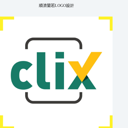
順濟蘭若LOGO設計